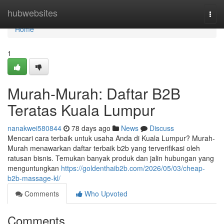
Home
hubwebsites
Togg
navi
Home
1
Murah-Murah: Daftar B2B
Teratas Kuala Lumpur
nanakwei580844
78 days ago
News
Discuss
Mencari cara terbaik untuk usaha Anda di Kuala Lumpur? Murah-
Murah menawarkan daftar terbaik b2b yang terverifikasi oleh
ratusan bisnis. Temukan banyak produk dan jalin hubungan yang
menguntungkan
https://goldenthaib2b.com/2026/05/03/cheap-
b2b-massage-kl/
Comments
Who Upvoted
Comments