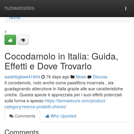
Home
hubwebsites
Togg
navi
Home
1
Cocodamolo in Italia: Guida,
Effetti e Dove Trovarlo
isaiahbgbw441804
78 days ago
News
Discuss
Il cocodamolo, noto anche come passiflora incarnata , sta
guadagnando attenzione in Italia grazie alle sue caratteristiche
uniche. Questa specie è apprezzata per i suoi effetti potenziali
sulla forma e spesso
https://farmasicure.com/product-
category/ricerca-prodotti-chimici/
Comments
Who Upvoted
Comments