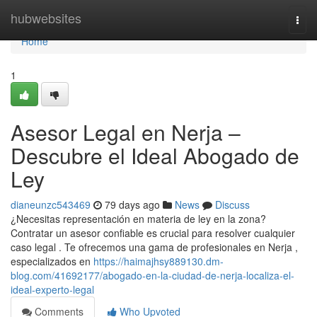
Home
hubwebsites
Togg
navi
Home
1
Asesor Legal en Nerja –
Descubre el Ideal Abogado de
Ley
dianeunzc543469
79 days ago
News
Discuss
¿Necesitas representación en materia de ley en la zona?
Contratar un asesor confiable es crucial para resolver cualquier
caso legal . Te ofrecemos una gama de profesionales en Nerja ,
especializados en
https://haimajhsy889130.dm-
blog.com/41692177/abogado-en-la-ciudad-de-nerja-localiza-el-
ideal-experto-legal
Comments
Who Upvoted