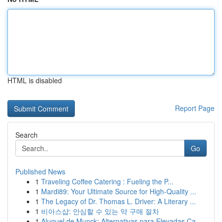
HTML is disabled
Report Page
Search
Go
Published News
1
Traveling Coffee Catering : Fueling the P...
1
Mardi89: Your Ultimate Source for High-Quality ...
1
The Legacy of Dr. Thomas L. Driver: A Literary ...
1
비아스샵: 안심할 수 있는 약 구매 절차
1
Aluguel de Munck: Alternativas para Elevadas Ca...