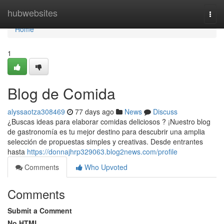
Home
hubwebsites
Togg
navi
Home
1
Blog de Comida
alyssaotza308469
77 days ago
News
Discuss
¿Buscas ideas para elaborar comidas deliciosos ? ¡Nuestro blog
de gastronomía es tu mejor destino para descubrir una amplia
selección de propuestas simples y creativas. Desde entrantes
hasta
https://donnajhrp329063.blog2news.com/profile
Comments
Who Upvoted
Comments
Submit a Comment
No HTML