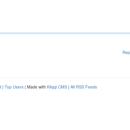
Rep
d
|
Top Users
| Made with
Kliqqi CMS
|
All RSS Feeds