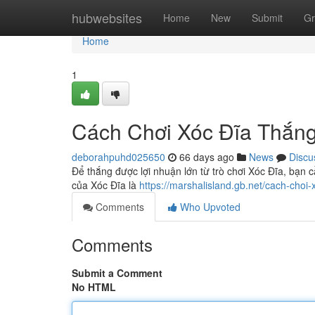
Home
hubwebsites
Home
New
Submit
Gr
Home
1
Cách Chơi Xóc Đĩa Thắng
deborahpuhd025650
66 days ago
News
Discu
Để thắng được lợi nhuận lớn từ trò chơi Xóc Đĩa, bạn 
của Xóc Đĩa là
https://marshalisland.gb.net/cach-choi-
Comments
Who Upvoted
Comments
Submit a Comment
No HTML