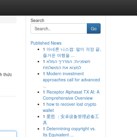
Search
Go
Published News
1
아네론 니스캡: 멀미 걱정 끝,
즐거운 여행을 ...
1
חשפניות: המדריך המלא
למצוא את המושלמת
1
Modern investment
ch thức
approaches call for advanced
...
1
Receptor Alphasat TX AI: A
Comprehensive Overview
1
how to recover lost crypto
wallet
1
爱思 ：安卓设备管理必备工
具
1
Determining copyright vs.
Its Equivalent ...