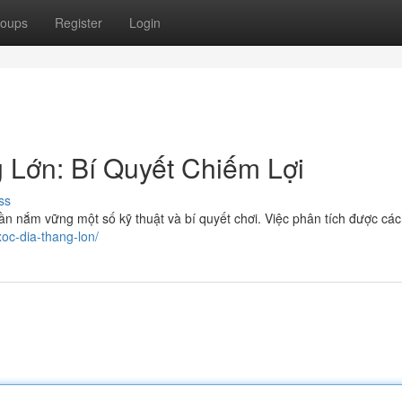
oups
Register
Login
 Lớn: Bí Quyết Chiếm Lợi
ss
cần nắm vững một số kỹ thuật và bí quyết chơi. Việc phân tích được cá
xoc-dia-thang-lon/