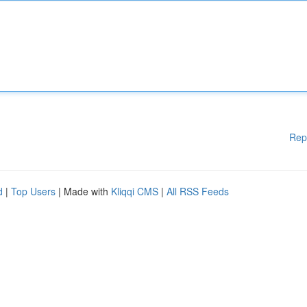
Rep
d
|
Top Users
| Made with
Kliqqi CMS
|
All RSS Feeds