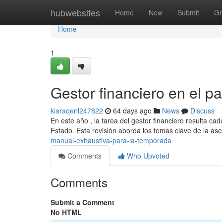
Home
hubwebsites
Home
New
Submit
Gr
Home
1
Gestor financiero en el p
kiaraqenl247822
64 days ago
News
Discuss
En este año , la tarea del gestor financiero resulta 
Estado. Esta revisión aborda los temas clave de la as
manual-exhaustiva-para-la-temporada
Comments
Who Upvoted
Comments
Submit a Comment
No HTML