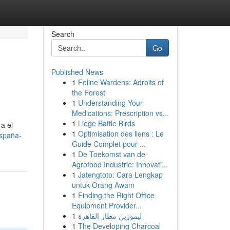
Search
Go
Published News
1
Feline Wardens: Adroits of
the Forest
1
Understanding Your
Medications: Prescription vs...
1
Liege Battle Birds
a el
1
Optimisation des liens : Le
españa-
Guide Complet pour ...
1
De Toekomst van de
Agrofood Industrie: Innovati...
1
Jatengtoto: Cara Lengkap
untuk Orang Awam
1
Finding the Right Office
Equipment Provider...
1
ليموزين مطار القاهرة
1
The Developing Charcoal