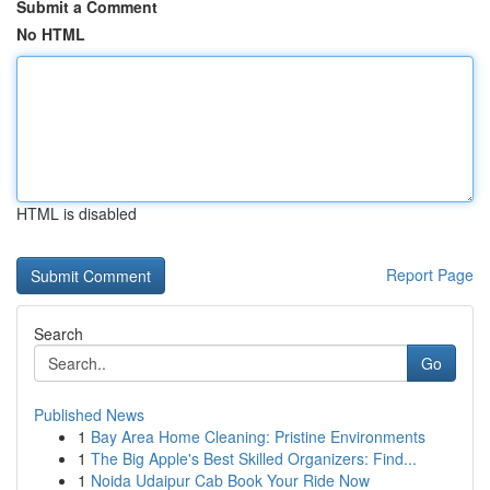
Submit a Comment
No HTML
HTML is disabled
Report Page
Search
Go
Published News
1
Bay Area Home Cleaning: Pristine Environments
1
The Big Apple's Best Skilled Organizers: Find...
1
Noida Udaipur Cab Book Your Ride Now