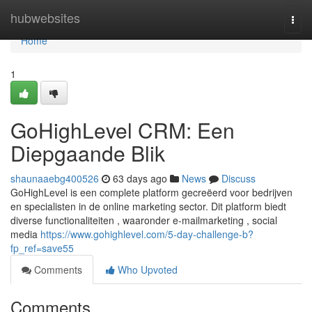
Home
hubwebsites
Togg
navi
Home
1
GoHighLevel CRM: Een
Diepgaande Blik
shaunaaebg400526
63 days ago
News
Discuss
GoHighLevel is een complete platform gecreëerd voor bedrijven
en specialisten in de online marketing sector. Dit platform biedt
diverse functionaliteiten , waaronder e-mailmarketing , social
media
https://www.gohighlevel.com/5-day-challenge-b?
fp_ref=save55
Comments
Who Upvoted
Comments