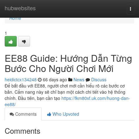
Home
hubwebsites
Togg
navi
Home
1
EE88 Guide: Hướng Dẫn Từng
Bước Cho Người Chơi Mới
heidictcx134248
66 days ago
News
Discuss
Để bắt đầu với EE88, người chơi mới cần hiểu rõ các bước cơ
bản. Cẩm nang này sẽ chỉ bạn một cách chi tiết vào hệ thống
chính. Đầu tiên, bạn cần tạo
https://fkm80xf.uk.com/huong-dan-
ee88/
Comments
Who Upvoted
Comments