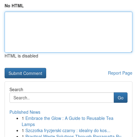
No HTML
HTML is disabled
Report Page
Search
Go
Published News
1
Embrace the Glow : A Guide to Reusable Tea
Lamps
1
Szczotka fryzjerski czarny : idealny do kos...
1
Practical Waste Solutions Through Parramatta Ru...