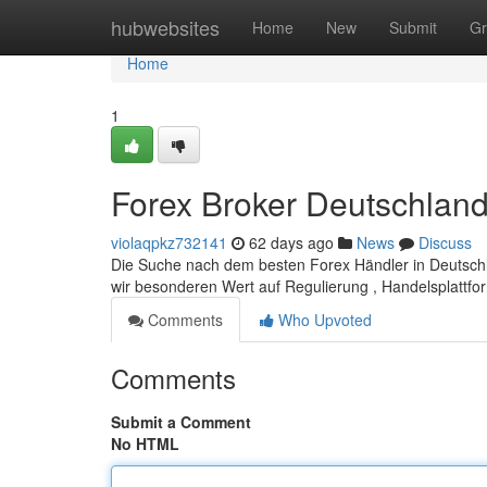
Home
hubwebsites
Home
New
Submit
Gr
Home
1
Forex Broker Deutschland:
violaqpkz732141
62 days ago
News
Discuss
Die Suche nach dem besten Forex Händler in Deutschla
wir besonderen Wert auf Regulierung , Handelsplattf
Comments
Who Upvoted
Comments
Submit a Comment
No HTML