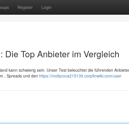
oups
Register
Login
 Die Top Anbieter im Vergleich
nd kann schwierig sein. Unser Test beleuchtet die führenden Anbieter
orm , Spreads und den
https://mollycxus215135.corpfinwiki.com/user