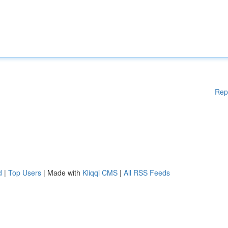
Rep
d
|
Top Users
| Made with
Kliqqi CMS
|
All RSS Feeds