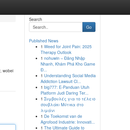
Search
Go
Published News
1
Weed for Joint Pain: 2025
Therapy Outlook
1
nohuwin – Đăng Nhập
Nhanh, Khám Phá Kho Game
Đ...
, wobei
1
Understanding Social Media
Addiction Lawsuit Cl...
1
big777: E-Panduan Utuh
Platform Judi Daring Ter...
1
Συμβουλές για το τέλειο
σουβλάκι Μύτικα στο
λιμάνι
1
De Toekomst van de
Agrofood Industrie: Innovati...
1
The Ultimate Guide to