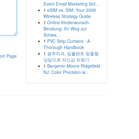
Event Email Marketing Sof...
1
eSIM vs. SIM: Your 2026
Wireless Strategy Guide
1
Online Kinderwunsch-
Beratung: Ihr Weg zur
Schwa...
1
PVC Strip Curtains : A
Thorough Handbook
1
광주치과, 임플란트 맞춤형
ort Page
상담으로 자신감 되찾기
1
Benjamin Moore Ridgefield
NJ: Color Precision w...