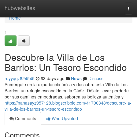
Home
hubwebsites
Togg
navi
Home
1
Descubre la Villa de Los
Barrios: Un Tesoro Escondido
royyqqz824545
63 days ago
News
Discuss
Sumérgete en la experiencia única y descubre esta Villa de Los
Barrios, un refugio escondido en la Cádiz. Déjate llevar perderte
por sus caminos empedradas, saborea su belleza auténtica y
https://nanasayz957128.blogscribble.com/41706348/descubre-la-
villa-de-los-barrios-un-tesoro-escondido
Comments
Who Upvoted
Comments