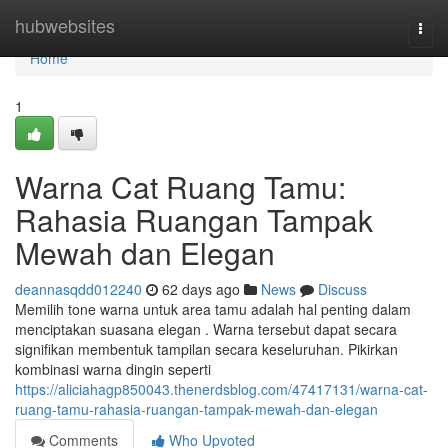
Home
hubwebsites
Togg
navi
Home
1
Warna Cat Ruang Tamu:
Rahasia Ruangan Tampak
Mewah dan Elegan
deannasqdd012240
62 days ago
News
Discuss
Memilih tone warna untuk area tamu adalah hal penting dalam
menciptakan suasana elegan . Warna tersebut dapat secara
signifikan membentuk tampilan secara keseluruhan. Pikirkan
kombinasi warna dingin seperti
https://aliciahagp850043.thenerdsblog.com/47417131/warna-cat-
ruang-tamu-rahasia-ruangan-tampak-mewah-dan-elegan
Comments
Who Upvoted