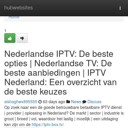
Home
hubwebsites
Togg
navi
Home
1
Nederlandse IPTV: De beste
opties | Nederlandse TV: De
beste aanbiedingen | IPTV
Nederland: Een overzicht van
de beste keuzes
aishaghwx895555
63 days ago
News
Discuss
Op zoek naar een de goede betrouwbare betaalbare IPTV dienst
| provider | oplossing in Nederland? De markt | sector | industrie is
groot | breed | vol, waardoor het lastig | moeilijk | een uitdaging
kan zijn om de
https://iptv-box.tv/