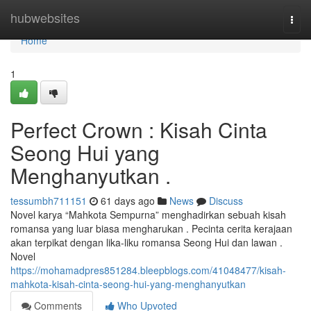
Home
hubwebsites
Togg
navi
Home
1
Perfect Crown : Kisah Cinta
Seong Hui yang
Menghanyutkan .
tessumbh711151
61 days ago
News
Discuss
Novel karya “Mahkota Sempurna” menghadirkan sebuah kisah
romansa yang luar biasa mengharukan . Pecinta cerita kerajaan
akan terpikat dengan lika-liku romansa Seong Hui dan lawan .
Novel
https://mohamadpres851284.bleepblogs.com/41048477/kisah-
mahkota-kisah-cinta-seong-hui-yang-menghanyutkan
Comments
Who Upvoted