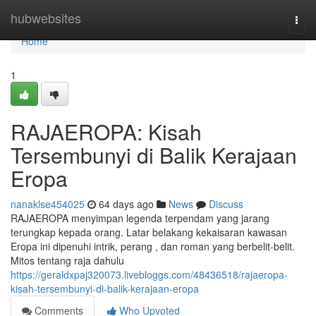
Home
hubwebsites
Togg
navi
Home
1
RAJAEROPA: Kisah
Tersembunyi di Balik Kerajaan
Eropa
nanaklse454025
64 days ago
News
Discuss
RAJAEROPA menyimpan legenda terpendam yang jarang
terungkap kepada orang. Latar belakang kekaisaran kawasan
Eropa ini dipenuhi intrik, perang , dan roman yang berbelit-belit.
Mitos tentang raja dahulu
https://geraldxpaj320073.livebloggs.com/48436518/rajaeropa-
kisah-tersembunyi-di-balik-kerajaan-eropa
Comments
Who Upvoted