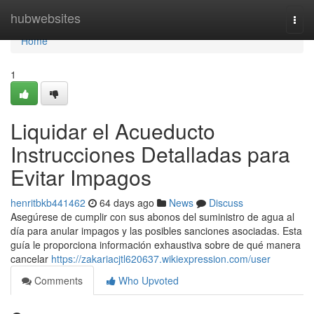
Home
hubwebsites
Togg
navi
Home
1
Liquidar el Acueducto
Instrucciones Detalladas para
Evitar Impagos
henritbkb441462
64 days ago
News
Discuss
Asegúrese de cumplir con sus abonos del suministro de agua al
día para anular impagos y las posibles sanciones asociadas. Esta
guía le proporciona información exhaustiva sobre de qué manera
cancelar
https://zakariacjtl620637.wikiexpression.com/user
Comments
Who Upvoted