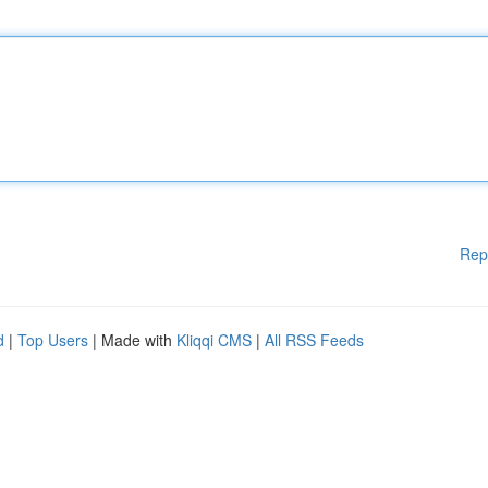
Rep
d
|
Top Users
| Made with
Kliqqi CMS
|
All RSS Feeds