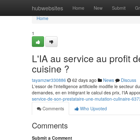
Home
hubwebsites
Home
New
Submit
Gr
Home
1
L'IA au service au profit d
cuisine ?
tayamzwr330886
62 days ago
News
Discuss
L'essor de l'intelligence artificielle modifie le secteur d
demandes, en en intégrant le calcul des prix, l'IA app
service-de-son-prestataire-une-mutation-culinaire-63
Comments
Who Upvoted
Comments
Submit a Comment