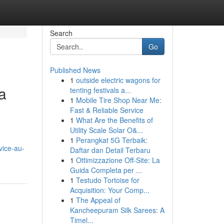
Search
Go
Published News
1
outside electric wagons for
la
tenting festivals a...
1
Mobile Tire Shop Near Me:
Fast & Reliable Service
1
What Are the Benefits of
Utility Scale Solar O&...
1
Perangkat 5G Terbaik:
vice-au-
Daftar dan Detail Terbaru
1
Ottimizzazione Off-Site: La
Guida Completa per ...
1
Testudo Tortoise for
Acquisition: Your Comp...
1
The Appeal of
Kancheepuram Silk Sarees: A
Timel...