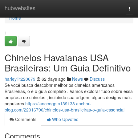
Home
hubwebsites
Togg
navi
Home
1
Chinelos Havaianas USA
Brasileiras: Um Guia Definitivo
harleyllit220679
62 days ago
News
Discuss
Se você busca descobrir melhor os chinelos americanos
Brasileiras, o é o guia completo . Vamos explorar tudo sobre essa
empresa de chinelos , incluindo sua origem, alguns designs mais
populares
https://lanceogpm139138.anchor-
blog.com/22016790/chinelos-usa-brasileiras-o-guia-essencial
Comments
Who Upvoted
Comments