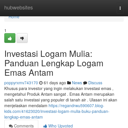
Home
hubwebsites
Togg
navi
Home
1
Investasi Logam Mulia:
Panduan Lengkap Logam
Emas Antam
poppyrxmv743170
61 days ago
News
Discuss
Khusus para investor yang ingin melakukan investasi emas ,
mengetahui Produk Antam sangat . Emas Antam merupakan
salah satu investasi yang populer di tanah air . Ulasan ini akan
menjelaskan mendalam
https://regandrwu590607.blog-
kids.com/41623020/investasi-logam-mulia-buku-panduan-
lengkap-emas-antam
Comments
Who Upvoted