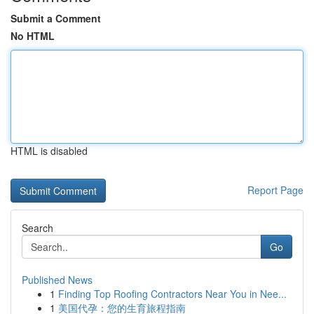
Submit a Comment
No HTML
HTML is disabled
Report Page
Search
Go
Published News
1
Finding Top Roofing Contractors Near You in Nee...
1
美国代孕：您的生育旅程指南