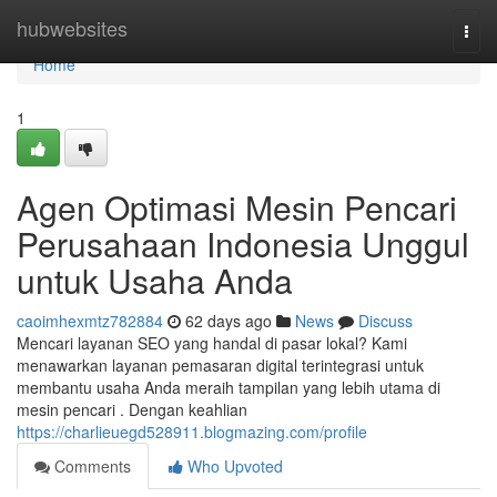
Home
hubwebsites
Togg
navi
Home
1
Agen Optimasi Mesin Pencari
Perusahaan Indonesia Unggul
untuk Usaha Anda
caoimhexmtz782884
62 days ago
News
Discuss
Mencari layanan SEO yang handal di pasar lokal? Kami
menawarkan layanan pemasaran digital terintegrasi untuk
membantu usaha Anda meraih tampilan yang lebih utama di
mesin pencari . Dengan keahlian
https://charlieuegd528911.blogmazing.com/profile
Comments
Who Upvoted