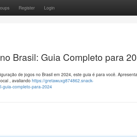
oups
Register
Login
no Brasil: Guia Completo para 2
iguração de jogos no Brasil em 2024, este guia é para você. Apresen
ocal , avaliando
https://gretawuxg874862.snack-
l-guia-completo-para-2024