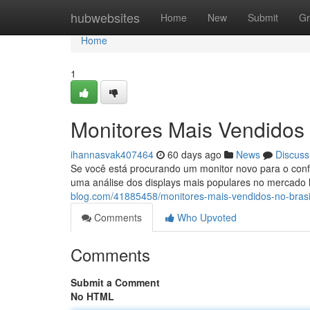
Home
hubwebsites
Home
New
Submit
Gr
Home
1
Monitores Mais Vendidos 
ihannasvak407464
60 days ago
News
Discuss
Se você está procurando um monitor novo para o conf
uma análise dos displays mais populares no mercado l
blog.com/41885458/monitores-mais-vendidos-no-brasi
Comments
Who Upvoted
Comments
Submit a Comment
No HTML