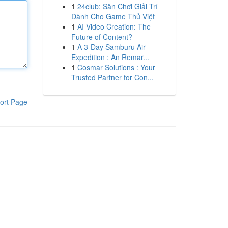
1
24club: Sân Chơi Giải Trí
Dành Cho Game Thủ Việt
1
AI Video Creation: The
Future of Content?
1
A 3-Day Samburu Air
Expedition : An Remar...
1
Cosmar Solutions : Your
Trusted Partner for Con...
ort Page