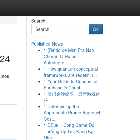
Search
Go
Published News
1
{Rindo de Mim Pra Não
024
Chorar: O Humor
Autodepre...
1
How quantum conceptual
frameworks are redefinin...
tamos
1
Your Guide to Condos for
Purchase in Chonb...
1
澳门金沙娱乐：最新游戏体
验
1
Determining the
Appropriate Promo Approach:
Cos...
1
DE88 – Cổng Game Đổi
Thưởng Uy Tín, Đăng Ký
Nha...