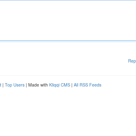
Rep
d
|
Top Users
| Made with
Kliqqi CMS
|
All RSS Feeds