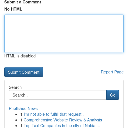
Submit a Comment
No HTML
HTML is disabled
Report Page
Search
Go
Published News
1
I'm not able to fulfill that request .
1
Comprehensive Website Review & Analysis
1
Top Taxi Companies in the city of Noida ...