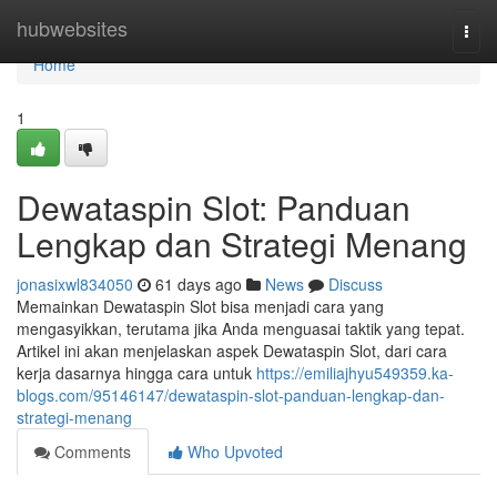
Home
hubwebsites
Togg
navi
Home
1
Dewataspin Slot: Panduan
Lengkap dan Strategi Menang
jonasixwl834050
61 days ago
News
Discuss
Memainkan Dewataspin Slot bisa menjadi cara yang
mengasyikkan, terutama jika Anda menguasai taktik yang tepat.
Artikel ini akan menjelaskan aspek Dewataspin Slot, dari cara
kerja dasarnya hingga cara untuk
https://emiliajhyu549359.ka-
blogs.com/95146147/dewataspin-slot-panduan-lengkap-dan-
strategi-menang
Comments
Who Upvoted