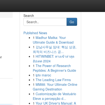
Search
Go
Published News
1
Madhur Matka: Your
Ultimate Guide & Download
1
강남사무실 임대: 핵심 상권,
최적의 비즈니스 공...
1
HITWINBET: ทางเข้าล่าสุด
er
อัปเดต 2024
1
The Power of Research
Peptides: A Beginner's Guide
1
iptv maroc
1
The Leading Law Firms
1
MM88: Your Ultimate Online
Gaming Destination
1
Customização de Vestuário
Eleve a percepção d...
1
Your UK Driver's Manual: A