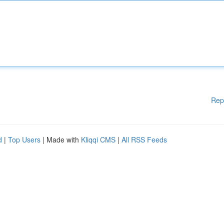
Rep
d
|
Top Users
| Made with
Kliqqi CMS
|
All RSS Feeds