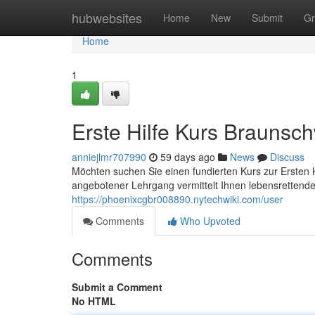
Home
hubwebsites
Home
New
Submit
Gr
Home
1
Erste Hilfe Kurs Braunsc
anniejlmr707990
59 days ago
News
Discuss
Möchten suchen Sie einen fundierten Kurs zur Ersten H
angebotener Lehrgang vermittelt Ihnen lebensrettende
https://phoenixcgbr008890.nytechwiki.com/user
Comments
Who Upvoted
Comments
Submit a Comment
No HTML