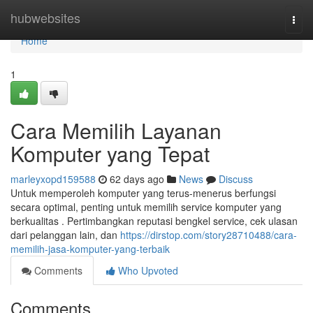
Home
hubwebsites
Togg
navi
Home
1
Cara Memilih Layanan
Komputer yang Tepat
marleyxopd159588
62 days ago
News
Discuss
Untuk memperoleh komputer yang terus-menerus berfungsi
secara optimal, penting untuk memilih service komputer yang
berkualitas . Pertimbangkan reputasi bengkel service, cek ulasan
dari pelanggan lain, dan
https://dirstop.com/story28710488/cara-
memilih-jasa-komputer-yang-terbaik
Comments
Who Upvoted
Comments