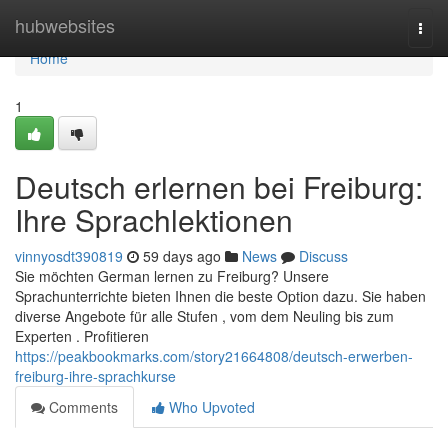
Home
hubwebsites
Togg
navi
Home
1
Deutsch erlernen bei Freiburg:
Ihre Sprachlektionen
vinnyosdt390819
59 days ago
News
Discuss
Sie möchten German lernen zu Freiburg? Unsere
Sprachunterrichte bieten Ihnen die beste Option dazu. Sie haben
diverse Angebote für alle Stufen , vom dem Neuling bis zum
Experten . Profitieren
https://peakbookmarks.com/story21664808/deutsch-erwerben-
freiburg-ihre-sprachkurse
Comments
Who Upvoted