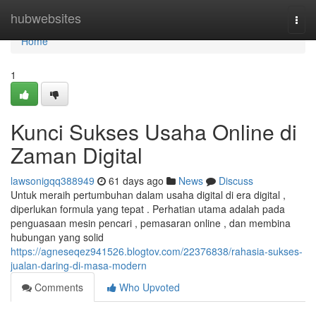
Home
hubwebsites
Togg
navi
Home
1
Kunci Sukses Usaha Online di
Zaman Digital
lawsonigqq388949
61 days ago
News
Discuss
Untuk meraih pertumbuhan dalam usaha digital di era digital ,
diperlukan formula yang tepat . Perhatian utama adalah pada
penguasaan mesin pencari , pemasaran online , dan membina
hubungan yang solid
https://agneseqez941526.blogtov.com/22376838/rahasia-sukses-
jualan-daring-di-masa-modern
Comments
Who Upvoted