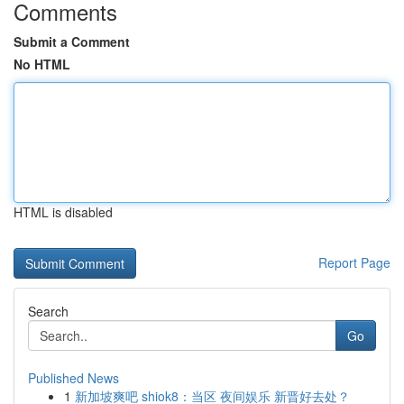
Comments
Submit a Comment
No HTML
HTML is disabled
Report Page
Search
Go
Published News
1
新加坡爽吧 shiok8：当区 夜间娱乐 新晋好去处？