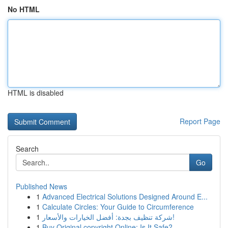
No HTML
HTML is disabled
Report Page
Search
Go
Published News
1
Advanced Electrical Solutions Designed Around E...
1
Calculate Circles: Your Guide to Circumference
1
شركة تنظيف بجدة: أفضل الخيارات والأسعار!
1
Buy Original copyright Online: Is It Safe?