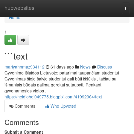
Home
hubwebsites
Togg
navi
Home
1
```text
mariyahnmaz934112
61 days ago
News
Discuss
Gyvenimo išlaidos Lietuvoje: patarimai taupančiam studentui
Gyvenimas šioje šalyje studentui gali būti iššūkis , tačiau su
išmaniais būdais galima gerokai sutaupyti. Renkant
gyvenamosios vietos ,
https://heidiohej049775.blogpixi.com/41992964/text
Comments
Who Upvoted
Comments
Submit a Comment