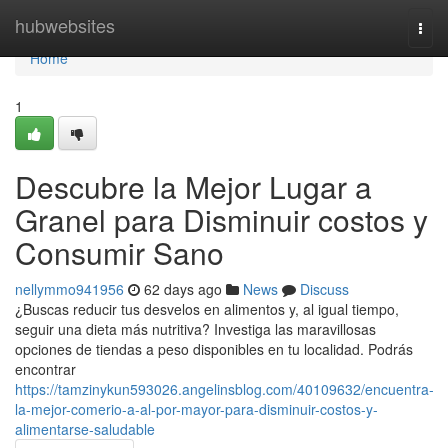
Home
hubwebsites
Togg
navi
Home
1
Descubre la Mejor Lugar a
Granel para Disminuir costos y
Consumir Sano
nellymmo941956
62 days ago
News
Discuss
¿Buscas reducir tus desvelos en alimentos y, al igual tiempo,
seguir una dieta más nutritiva? Investiga las maravillosas
opciones de tiendas a peso disponibles en tu localidad. Podrás
encontrar
https://tamzinykun593026.angelinsblog.com/40109632/encuentra-
la-mejor-comerio-a-al-por-mayor-para-disminuir-costos-y-
alimentarse-saludable