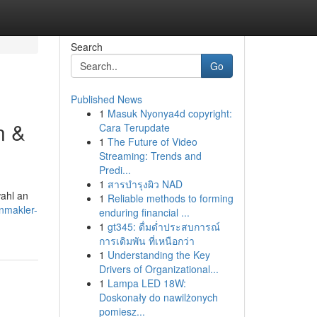
Search
Go
Published News
1
Masuk Nyonya4d copyright:
n &
Cara Terupdate
1
The Future of Video
Streaming: Trends and
Predi...
1
สารบำรุงผิว NAD
ahl an
1
Reliable methods to forming
nmakler-
enduring financial ...
1
gt345: ดื่มด่ำประสบการณ์
การเดิมพัน ที่เหนือกว่า
1
Understanding the Key
Drivers of Organizational...
1
Lampa LED 18W:
Doskonały do nawilżonych
pomiesz...