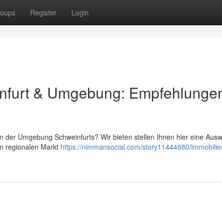
oups
Register
Login
infurt & Umgebung: Empfehlunge
n der Umgebung Schweinfurts? Wir bieten stellen Ihnen hier eine Ausw
en regionalen Markt
https://nimmansocial.com/story11444880/immobilie