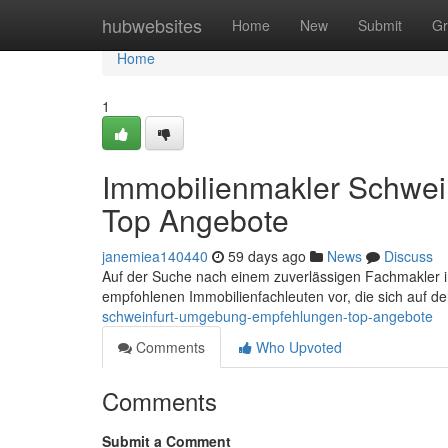
Home
hubwebsites
Home
New
Submit
Gr
Home
1
Immobilienmakler Schwe
Top Angebote
janemiea140440
59 days ago
News
Discuss
Auf der Suche nach einem zuverlässigen Fachmakler i
empfohlenen Immobilienfachleuten vor, die sich auf d
schweinfurt-umgebung-empfehlungen-top-angebote
Comments
Who Upvoted
Comments
Submit a Comment