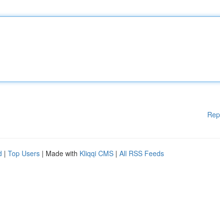
Rep
d
|
Top Users
| Made with
Kliqqi CMS
|
All RSS Feeds