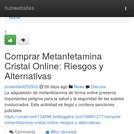
Home
hubwebsites
Togg
navi
Home
1
Comprar Metanfetamina
Cristal Online: Riesgos y
Alternativas
jonasnbkd252932
58 days ago
News
Discuss
La adquisición de metanfetamina de forma online presenta
importantes peligros para la salud y la seguridad de las sujetos
involucrados. Esta actividad es ilegal y conlleva sanciones
judiciales
https://umairnaxh124086.bcbloggers.com/39891277/comprar-
metanfetamina-cristal-online-riesgos-y-alternativas
Comments
Who Upvoted