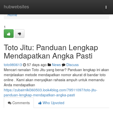
Home
hubwebsites
Togg
navi
Home
1
Toto Jitu: Panduan Lengkap
Mendapatkan Angka Pasti
toto980613
57 days ago
News
Discuss
Mencari ramalan Toto Jitu yang benar? Panduan lengkap ini akan
menjelaskan metode mendapatkan nomor akurat di bandar toto
online . Kami akan menyajikan rahasia ampuh untuk memandu
Anda mendapatkan
https://zubairnlkl360503.look4blog.com/79511097/toto-jitu-
panduan-lengkap-mendapatkan-angka-pasti
Comments
Who Upvoted