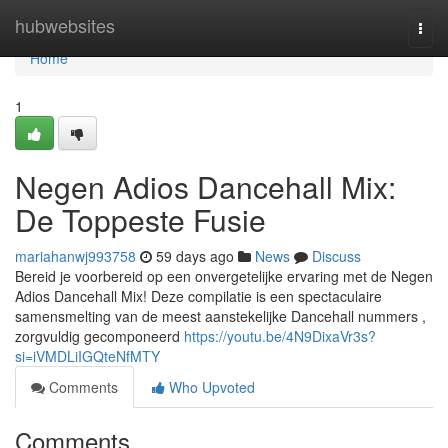
Home
hubwebsites
Togg
navi
Home
1
Negen Adios Dancehall Mix:
De Toppeste Fusie
mariahanwj993758
59 days ago
News
Discuss
Bereid je voorbereid op een onvergetelijke ervaring met de Negen
Adios Dancehall Mix! Deze compilatie is een spectaculaire
samensmelting van de meest aanstekelijke Dancehall nummers ,
zorgvuldig gecomponeerd
https://youtu.be/4N9DixaVr3s?
si=iVMDLiIGQteNfMTY
Comments
Who Upvoted
Comments