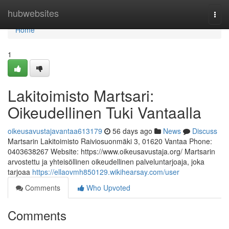
Home
hubwebsites
Togg
navi
Home
1
Lakitoimisto Martsari:
Oikeudellinen Tuki Vantaalla
oikeusavustajavantaa613179
56 days ago
News
Discuss
Martsarin Lakitoimisto Raiviosuonmäki 3, 01620 Vantaa Phone:
0403638267 Website: https://www.oikeusavustaja.org/ Martsarin
arvostettu ja yhteisöllinen oikeudellinen palveluntarjoaja, joka
tarjoaa
https://ellaovmh850129.wikihearsay.com/user
Comments
Who Upvoted
Comments