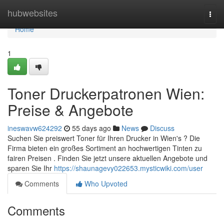
Home
hubwebsites
Togg
navi
Home
1
Toner Druckerpatronen Wien:
Preise & Angebote
ineswavw624292
55 days ago
News
Discuss
Suchen Sie preiswert Toner für Ihren Drucker in Wien's ? Die
Firma bieten ein großes Sortiment an hochwertigen Tinten zu
fairen Preisen . Finden Sie jetzt unsere aktuellen Angebote und
sparen Sie Ihr
https://shaunagevy022653.mysticwiki.com/user
Comments
Who Upvoted
Comments