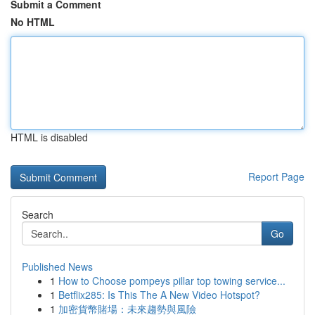
Submit a Comment
No HTML
HTML is disabled
Report Page
Search
Go
Published News
1
How to Choose pompeys pillar top towing service...
1
Betflix285: Is This The A New Video Hotspot?
1
加密貨幣賭場：未來趨勢與風險