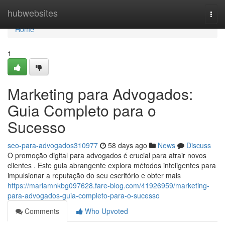
Home
hubwebsites
Togg
navi
Home
1
Marketing para Advogados:
Guia Completo para o
Sucesso
seo-para-advogados310977
58 days ago
News
Discuss
O promoção digital para advogados é crucial para atrair novos
clientes . Este guia abrangente explora métodos inteligentes para
impulsionar a reputação do seu escritório e obter mais
https://mariamnkbg097628.fare-blog.com/41926959/marketing-
para-advogados-guia-completo-para-o-sucesso
Comments
Who Upvoted