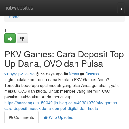
Home
hubwebsites
Togg
navi
Home
1
PKV Games: Cara Deposit Top
Up Dana, OVO dan Pulsa
vinnyrgip218798
54 days ago
News
Discuss
Ingin melakukan top up dana ke akun PKV Games Anda?
Tersedia beberapa opsi mudah yang bisa Anda gunakan , yaitu
melalui OVO dan kuota. Untuk member yang memilih OVO ,
pastikan saldo akun Anda mencukupi.
https://hassanqxtm159042.jts-blog.com/40321979/pkv-games-
cara-deposit-masuk-dana-dompet-digital-dan-kuota
Comments
Who Upvoted