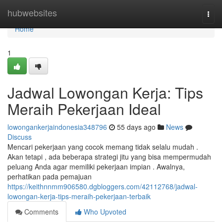
Home
hubwebsites
Togg
navi
Home
1
Jadwal Lowongan Kerja: Tips
Meraih Pekerjaan Ideal
lowongankerjaindonesia348796
55 days ago
News
Discuss
Mencari pekerjaan yang cocok memang tidak selalu mudah .
Akan tetapi , ada beberapa strategi jitu yang bisa mempermudah
peluang Anda agar memiliki pekerjaan impian . Awalnya,
perhatikan pada pemajuan
https://keithnnmm906580.dgbloggers.com/42112768/jadwal-
lowongan-kerja-tips-meraih-pekerjaan-terbaik
Comments
Who Upvoted