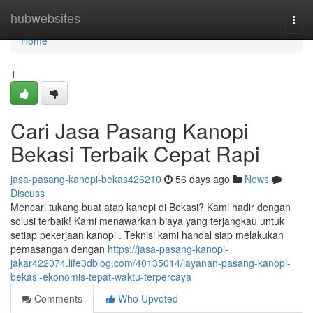
Home
hubwebsites
Togg
navi
Home
1
Cari Jasa Pasang Kanopi
Bekasi Terbaik Cepat Rapi
jasa-pasang-kanopi-bekas426210
56 days ago
News
Discuss
Mencari tukang buat atap kanopi di Bekasi? Kami hadir dengan
solusi terbaik! Kami menawarkan biaya yang terjangkau untuk
setiap pekerjaan kanopi . Teknisi kami handal siap melakukan
pemasangan dengan
https://jasa-pasang-kanopi-
jakar422074.life3dblog.com/40135014/layanan-pasang-kanopi-
bekasi-ekonomis-tepat-waktu-terpercaya
Comments
Who Upvoted