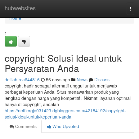
Home
hubwebsites
Togg
navi
Home
1
copyright: Solusi Ideal untuk
Persyaratan Anda
delilahfrca644816
56 days ago
News
Discuss
copyright hadir sebagai alternatif unggul untuk menjawab
berbagai keperluan Anda. Situs menawarkan produk yang
lengkap dengan harga yang kompetitif . Nikmati layanan optimal
hanya di copyright, andalan
https://nettiergje031423.dgbloggers.com/42184192/copyright-
solusi-ideal-untuk-keperluan-anda
Comments
Who Upvoted