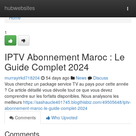
Home
hubwebsites
Togg
navi
Home
1
IPTV Abonnement Maroc : Le
Guide Complet 2024
murrayirkd718204
54 days ago
News
Discuss
Vous cherchez un package service TV au pays pour cette année
? Ce article détaillé vous dévoile tout ce que vous devez
comprendre sur les forfaits disponibles. Nous analysons les
meilleurs
https://sashaucle401745.blogthisbiz.com/49505648/iptv-
abonnement-maroc-le-guide-complet-2024
Comments
Who Upvoted
Comments