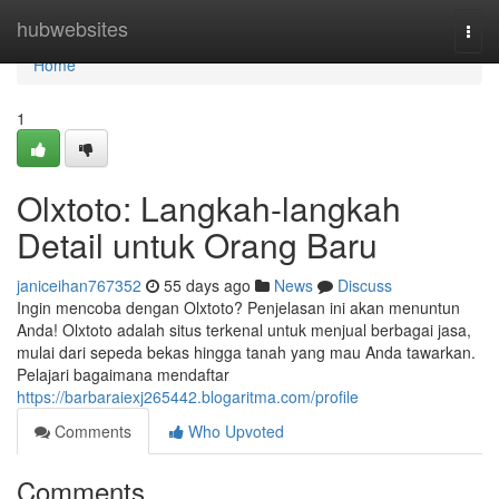
Home
hubwebsites
Togg
navi
Home
1
Olxtoto: Langkah-langkah
Detail untuk Orang Baru
janiceihan767352
55 days ago
News
Discuss
Ingin mencoba dengan Olxtoto? Penjelasan ini akan menuntun
Anda! Olxtoto adalah situs terkenal untuk menjual berbagai jasa,
mulai dari sepeda bekas hingga tanah yang mau Anda tawarkan.
Pelajari bagaimana mendaftar
https://barbaraiexj265442.blogaritma.com/profile
Comments
Who Upvoted
Comments