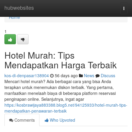
Home
hubwebsites
Togg
navi
Home
1
Hotel Murah: Tips
Mendapatkan Harga Terbaik
kos-di-denpasar138904
56 days ago
News
Discuss
Mencari hotel murah? Ada berbagai cara yang bisa Anda
terapkan untuk menemukan diskon terbaik. Yang pertama,
manfaatkan menelaah biaya di beberapa platform reservasi
penginapan online. Selanjutnya, ingat agar
https://kosbrawijaya883388.blog5.net/94125933/hotel-murah-tips-
mendapatkan-penawaran-terbaik
Comments
Who Upvoted