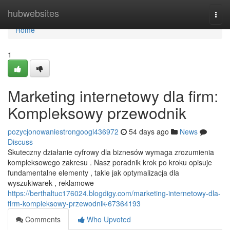
Home
hubwebsites
Togg
navi
Home
1
Marketing internetowy dla firm:
Kompleksowy przewodnik
pozycjonowaniestrongoogl436972
54 days ago
News
Discuss
Skuteczny działanie cyfrowy dla biznesów wymaga zrozumienia
kompleksowego zakresu . Nasz poradnik krok po kroku opisuje
fundamentalne elementy , takie jak optymalizacja dla
wyszukiwarek , reklamowe
https://berthaltuc176024.blogdigy.com/marketing-internetowy-dla-
firm-kompleksowy-przewodnik-67364193
Comments
Who Upvoted