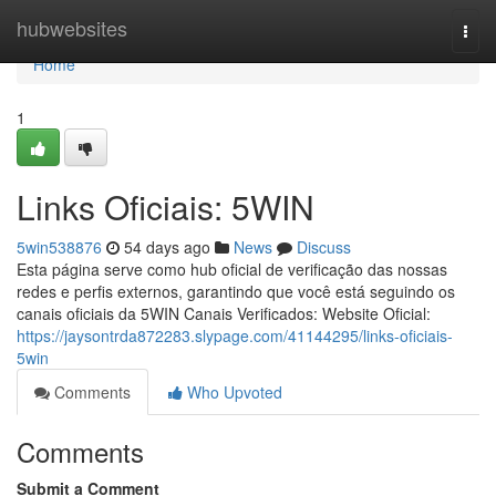
Home
hubwebsites
Togg
navi
Home
1
Links Oficiais: 5WIN
5win538876
54 days ago
News
Discuss
Esta página serve como hub oficial de verificação das nossas
redes e perfis externos, garantindo que você está seguindo os
canais oficiais da 5WIN Canais Verificados: Website Oficial:
https://jaysontrda872283.slypage.com/41144295/links-oficiais-
5win
Comments
Who Upvoted
Comments
Submit a Comment