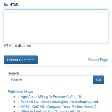
No HTML
HTML is disabled
Report Page
Search
Go
Published News
1
AgroAcres Milling ’s Premier Coffee Distri...
1
Modern investment strategies are reshaping trad...
1
M3M's Golf Hills Gurgaon: Your Perfect Home A...
1
What to Look for in a Granada Hills Hydro Jetti...