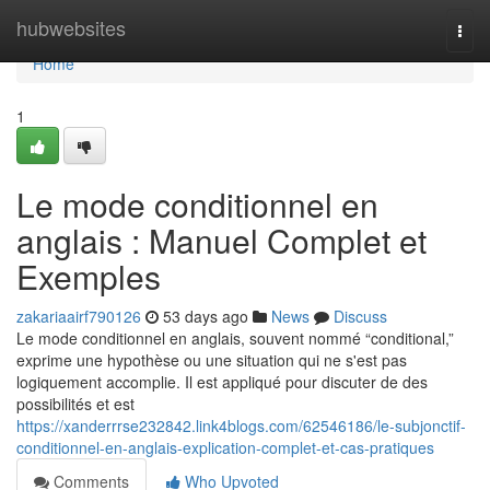
Home
hubwebsites
Togg
navi
Home
1
Le mode conditionnel en
anglais : Manuel Complet et
Exemples
zakariaairf790126
53 days ago
News
Discuss
Le mode conditionnel en anglais, souvent nommé “conditional,”
exprime une hypothèse ou une situation qui ne s'est pas
logiquement accomplie. Il est appliqué pour discuter de des
possibilités et est
https://xanderrrse232842.link4blogs.com/62546186/le-subjonctif-
conditionnel-en-anglais-explication-complet-et-cas-pratiques
Comments
Who Upvoted