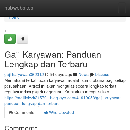
Home
hubwebsites
Togg
navi
Home
1
Gaji Karyawan: Panduan
Lengkap dan Terbaru
gaji-karyawan062312
54 days ago
News
Discuss
Memahami terkait upah karyawan adalah suatu utama bagi setiap
perusahaan. Artikel ini akan mengulas secara lengkap terkait
regulasi terkini gaji di negeri ini . Kami akan menguraikan
https://mattieivzk315701.blog-eye.com/41919658/gaji-karyawan-
panduan-lengkap-dan-terbaru
Comments
Who Upvoted
Comments