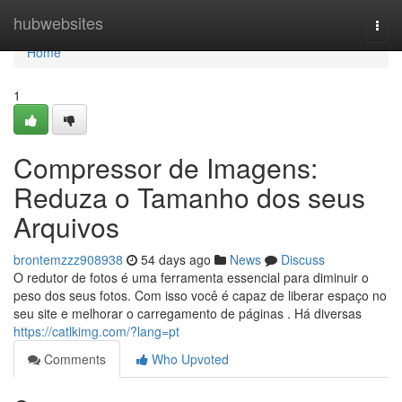
Home
hubwebsites
Togg
navi
Home
1
Compressor de Imagens:
Reduza o Tamanho dos seus
Arquivos
brontemzzz908938
54 days ago
News
Discuss
O redutor de fotos é uma ferramenta essencial para diminuir o
peso dos seus fotos. Com isso você é capaz de liberar espaço no
seu site e melhorar o carregamento de páginas . Há diversas
https://catlkimg.com/?lang=pt
Comments
Who Upvoted